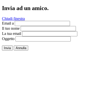
Invia ad un amico.
Chiudi finestra
Email a
Il tuo nome
La tua email
Oggetto
Invia
Annulla