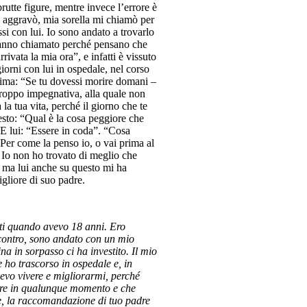
utte figure, mentre invece l’errore è
i aggravò, mia sorella mi chiamò per
ssi con lui. Io sono andato a trovarlo
 hanno chiamato perché pensano che
rivata la mia ora”, e infatti è vissuto
iorni con lui in ospedale, nel corso
rima: “Se tu dovessi morire domani –
troppo impegnativa, alla quale non
 la tua vita, perché il giorno che te
esto: “Qual è la cosa peggiore che
 E lui: “Essere in coda”. “Cosa
 Per come la penso io, o vai prima al
”. Io non ho trovato di meglio che
, ma lui anche su questo mi ha
igliore di suo padre.
nti quando avevo 18 anni. Ero
incontro, sono andato con un mio
 in sorpasso ci ha investito. Il mio
e ho trascorso in ospedale e, in
vevo vivere e migliorarmi, perché
rire in qualunque momento e che
ce, la raccomandazione di tuo padre