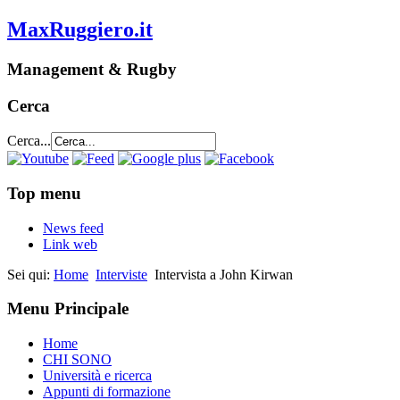
MaxRuggiero.it
Management & Rugby
Cerca
Cerca...
Top menu
News feed
Link web
Sei qui:
Home
Interviste
Intervista a John Kirwan
Menu Principale
Home
CHI SONO
Università e ricerca
Appunti di formazione