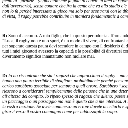
pieno di “furbizie” (il giocatore che fa finta di cadere in area di rigo
dall’avversario), senza contare che fra la gente che va allo stadio c’è
non lo fa perché interessata al gioco ma solo per scontrarsi con la ti
di vista, il rugby potrebbe contribuire in maniera fondamentale a ca
R:
Sono d’accordo. A mio figlio, che in questo periodo sta affrontando 
“Luca, il rugby non è uno sport, è un modo di vivere, di confrontarsi 
per superare questa paura devi scendere in campo con il desiderio di di
tutti i miei giocatori avessero la capacità e la possibilità di divertirsi 
divertimento significa innanzitutto non mollare mai.
D:
Io ho riscontrato che sia i ragazzi che approcciano il rugby – ma
hanno una paura terribile di sbagliare, probabilmente perché pensano
carico sarebbero associate per sempre a quell’errore. Sarebbero “se
riescono a considerarsi semplicemente delle persone che in una deter
all’altezza del compito. Io ripeto spesso ai ragazzi che alleno: potete 
un placcaggio o un passaggio ma non è quello che a me interessa. A m
la vostra reazione. Se avete commesso un errore dovete accettarlo e s
girarvi verso il vostro compagno come per addossargli la colpa.