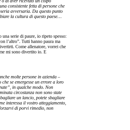
re o di aver ricevuto un colpo
 una consistente fetta di persone che
foseria avversaria. Da questo punto
mbiare la cultura di questo paese…
una serie di paure, io ripeto spesso:
con l’altro”. Tutti hanno paura ma
vertirti. Come allenatore, vorrei che
come mi sono divertito io. E
 anche molte persone in azienda –
 che se emergesse un errore a loro
gnate”, in qualche modo. Non
minata circostanza non sono state
sbagliare un lancio, potete sbagliare
e interessa il vostro atteggiamento,
forzarvi di porvi rimedio, non