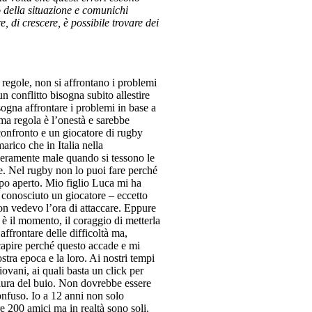
ro della situazione e comunichi
, di crescere, è possibile trovare dei
 regole, non si affrontano i problemi
n conflitto bisogna subito allestire
sogna affrontare i problemi in base a
ima regola è l’onestà e sarebbe
confronto e un giocatore di rugby
rico che in Italia nella
 veramente male quando si tessono le
ie. Nel rugby non lo puoi fare perché
mpo aperto. Mio figlio Luca mi ha
 conosciuto un giocatore – eccetto
on vedevo l’ora di attaccare. Eppure
è il momento, il coraggio di metterla
ffrontare delle difficoltà ma,
 capire perché questo accade e mi
ostra epoca e la loro. Ai nostri tempi
iovani, ai quali basta un click per
aura del buio. Non dovrebbe essere
confuso. Io a 12 anni non solo
 200 amici ma in realtà sono soli.