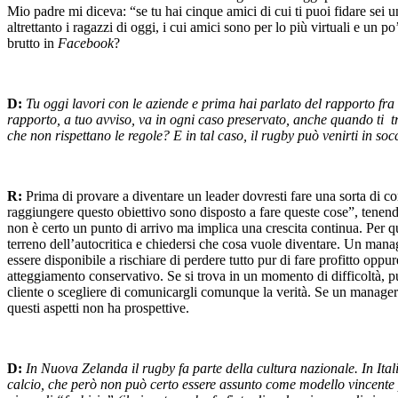
Mio padre mi diceva: “se tu hai cinque amici di cui ti puoi fidare sei
altrettanto i ragazzi di oggi, i cui amici sono per lo più virtuali e un p
brutto in
Facebook
?
D:
Tu oggi lavori con le aziende e prima hai parlato del rapporto fra
rapporto, a tuo avviso, va in ogni caso preservato, anche quando ti t
che non rispettano le regole? E in tal caso, il rugby può venirti in s
R:
Prima di provare a diventare un leader dovresti fare una sorta di con
raggiungere questo obiettivo sono disposto a fare queste cose”, tene
non è certo un punto di arrivo ma implica una crescita continua. Per q
terreno dell’autocritica e chiedersi che cosa vuole diventare. Un mana
essere disponibile a rischiare di perdere tutto pur di fare profitto opp
atteggiamento conservativo. Se si trova in un momento di difficoltà, p
cliente o scegliere di comunicargli comunque la verità. Se un manager
questi aspetti non ha prospettive.
D:
In Nuova Zelanda il rugby fa parte della cultura nazionale. In Ital
calcio, che però non può certo essere assunto come modello vincente p