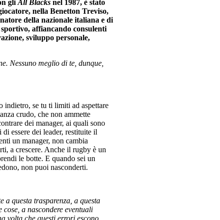
n gli
All Blacks
nel 1987, è stato
 giocatore, nella Benetton Treviso,
lenatore della nazionale italiana e di
sportivo, affiancando consulenti
ivazione, sviluppo personale,
ne. Nessuno meglio di te, dunque,
 indietro, se tu ti limiti ad aspettare
stanza crudo, che non ammette
ontrare dei manager, ai quali sono
i essere dei leader, restituite il
iventi un manager, non cambia
rti, a crescere. Anche il rugby è un
rendi le botte. E quando sei un
 vedono, non puoi nasconderti.
e a questa trasparenza, a questa
le cose, a nascondere eventuali
una volta che questi errori escono