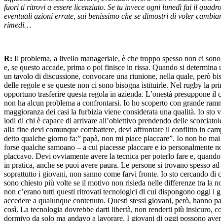
fuori ti ritrovi a essere licenziato. Se tu invece ogni lunedì fai il quad
eventuali azioni errate, sai benissimo che se dimostri di voler cambiare
rimedi…
R:
Il problema, a livello manageriale, è che troppo spesso non ci sono
e, se questo accade, prima o poi finisce in rissa. Quando si determina u
un tavolo di discussione, convocare una riunione, nella quale, però bi
delle regole e se queste non ci sono bisogna istituirle. Nel rugby la pr
opportuno trasferire questa regola in azienda. L’onestà presuppone il 
non ha alcun problema a confrontarsi. Io ho scoperto con grande ramma
maggioranza dei casi la furbizia viene considerata una qualità. Io sto
lodi di chi è capace di arrivare all’obiettivo prendendo delle scorciato
alla fine devi comunque combattere, devi affrontare il conflitto in ca
detto qualche giorno fa:” papà, non mi piace placcare”. Io non ho mai
forse qualche samoano – a cui piacesse placcare e io personalmente n
placcavo. Devi ovviamente avere la tecnica per poterlo fare e, quando 
in pratica, anche se puoi avere paura. Le persone si trovano spesso ad a
soprattutto i giovani, non sanno come farvi fronte. Io sto cercando di
sono chiesto più volte se il motivo non risieda nelle differenze tra la n
non c’erano tutti questi ritrovati tecnologici di cui dispongono oggi i g
accedere a qualunque contenuto. Questi stessi giovani, però, hanno p
così. La tecnologia dovrebbe darti libertà, non renderti più insicuro, 
dormivo da solo ma andavo a lavorare. I giovani di oggi possono avere