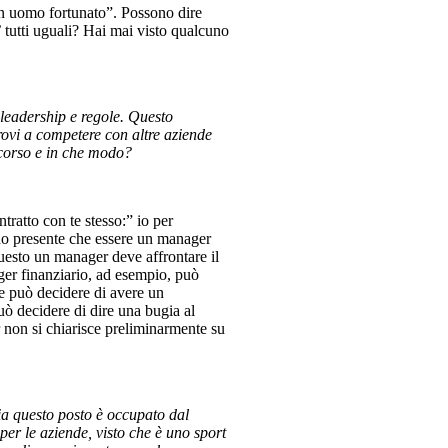
 un uomo fortunato”. Possono dire
o’ tutti uguali? Hai mai visto qualcuno
 leadership e regole. Questo
rovi a competere con altre aziende
occorso e in che modo?
tratto con te stesso:” io per
ndo presente che essere un manager
uesto un manager deve affrontare il
ger finanziario, ad esempio, può
ure può decidere di avere un
uò decidere di dire una bugia al
 non si chiarisce preliminarmente su
ia questo posto è occupato dal
er le aziende, visto che è uno sport