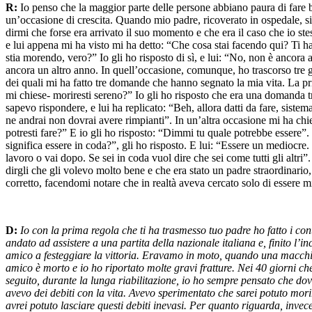
R:
Io penso che la maggior parte delle persone abbiano paura di fare br
un’occasione di crescita. Quando mio padre, ricoverato in ospedale, s
dirmi che forse era arrivato il suo momento e che era il caso che io ste
e lui appena mi ha visto mi ha detto: “Che cosa stai facendo qui? Ti
stia morendo, vero?” Io gli ho risposto di sì, e lui: “No, non è ancora ar
ancora un altro anno. In quell’occasione, comunque, ho trascorso tre g
dei quali mi ha fatto tre domande che hanno segnato la mia vita. La p
mi chiese- moriresti sereno?” Io gli ho risposto che era una domanda 
sapevo rispondere, e lui ha replicato: “Beh, allora datti da fare, sistema
ne andrai non dovrai avere rimpianti”. In un’altra occasione mi ha chi
potresti fare?” E io gli ho risposto: “Dimmi tu quale potrebbe essere”.
significa essere in coda?”, gli ho risposto. E lui: “Essere un mediocre.
lavoro o vai dopo. Se sei in coda vuol dire che sei come tutti gli altri
dirgli che gli volevo molto bene e che era stato un padre straordinario
corretto, facendomi notare che in realtà aveva cercato solo di essere m
D:
Io con la prima regola che ti ha trasmesso tuo padre ho fatto i co
andato ad assistere a una partita della nazionale italiana e, finito l’
amico a festeggiare la vittoria. Eravamo in moto, quando una macchina
amico è morto e io ho riportato molte gravi fratture. Nei 40 giorni ch
seguito, durante la lunga riabilitazione, io ho sempre pensato che do
avevo dei debiti con la vita. Avevo sperimentato che sarei potuto mo
avrei potuto lasciare questi debiti inevasi. Per quanto riguarda, inve