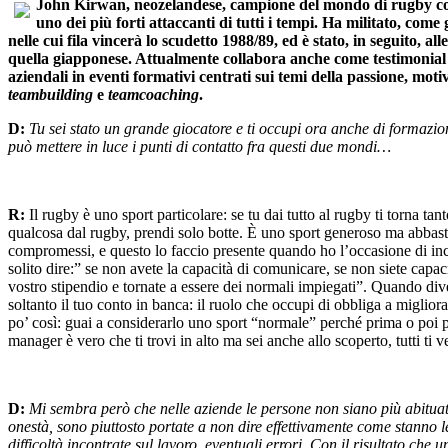
John Kirwan, neozelandese, campione del mondo di rugby co
uno dei più forti attaccanti di tutti i tempi. Ha militato, come
nelle cui fila vincerà lo scudetto 1988/89, ed è stato, in seguito, al
quella giapponese. Attualmente collabora anche come testimonial 
aziendali in eventi formativi centrati sui temi della passione, mot
teambuilding
e
teamcoaching
.
D:
Tu sei stato un grande giocatore e ti occupi ora anche di formazio
può mettere in luce i punti di contatto fra questi due mondi…
R:
Il rugby è uno sport particolare: se tu dai tutto al rugby ti torna tanto
qualcosa dal rugby, prendi solo botte. È uno sport generoso ma abba
compromessi, e questo lo faccio presente quando ho l’occasione di inc
solito dire:” se non avete la capacità di comunicare, se non siete capaci d
vostro stipendio e tornate a essere dei normali impiegati”. Quando d
soltanto il tuo conto in banca: il ruolo che occupi di obbliga a migliora
po’ così: guai a considerarlo uno sport “normale” perché prima o poi p
manager è vero che ti trovi in alto ma sei anche allo scoperto, tutti ti
D:
Mi sembra però che nelle aziende le persone non siano più abituat
onestà, sono piuttosto portate a non dire effettivamente come stanno 
difficoltà incontrate sul lavoro, eventuali errori. Con il risultato che 